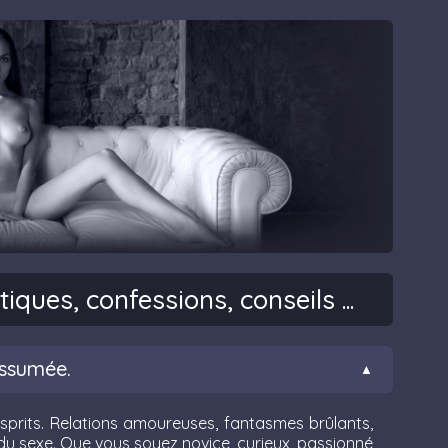
tiques, confessions, conseils ...
assumée.
 esprits. Relations amoureuses, fantasmes brûlants,
x du sexe. Que vous soyez novice, curieux, passionné