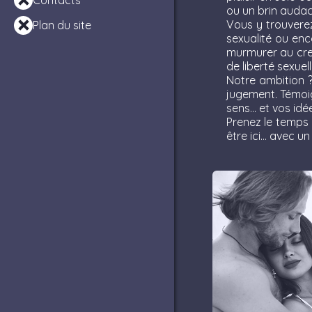
Contacts
ou un brin audac
Vous y trouverez
Plan du site
sexualité ou enc
murmurer au creu
de liberté sexuel
Notre ambition ?
jugement. Témoign
sens… et vos idé
Prenez le temps 
être ici… avec u