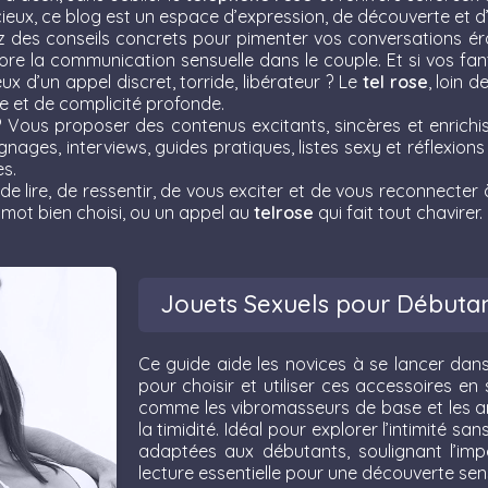
ieux, ce blog est un espace d’expression, de découverte et d’
 des conseils concrets pour pimenter vos conversations érot
ore la communication sensuelle dans le couple. Et si vos fa
x d’un appel discret, torride, libérateur ? Le
tel rose
, loin d
le et de complicité profonde.
 Vous proposer des contenus excitants, sincères et enrichiss
ages, interviews, guides pratiques, listes sexy et réflexions 
es.
de lire, de ressentir, de vous exciter et de vous reconnecter 
n mot bien choisi, ou un appel au
telrose
qui fait tout chavirer.
Jouets Sexuels pour Débuta
Ce guide aide les novices à se lancer dans l
pour choisir et utiliser ces accessoires en
comme les vibromasseurs de base et les a
la timidité. Idéal pour explorer l’intimité s
adaptées aux débutants, soulignant l’im
lecture essentielle pour une découverte sen